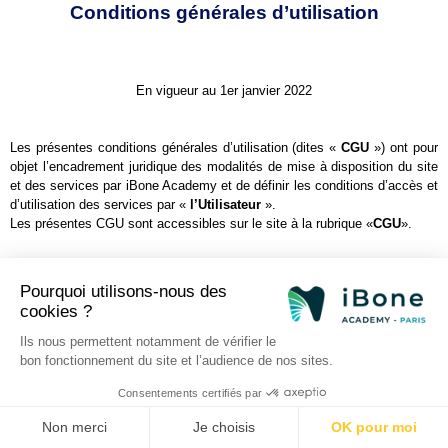
Conditions générales d’utilisation
En vigueur au 1er janvier 2022
Les présentes conditions générales d’utilisation (dites « 
CGU
 ») ont pour 
objet l’encadrement juridique des modalités de mise à disposition du site 
et des services par iBone Academy et de définir les conditions d’accès et 
d’utilisation des services par « 
l’Utilisateur
 ».
Les présentes CGU sont accessibles sur le site à la rubrique «
CGU
».
Pourquoi utilisons-nous des
Article 1 : Les mentions légales
cookies ?
L’édition et la direction de la publication du site https://ibone-
Ils nous permettent notamment de vérifier le
academy.com/ est assurée par Hervé Tarragano.
bon fonctionnement du site et l’audience de nos sites.
Numéro de téléphone est 06 03 84 84 84.
Adresse e-mail contact@ibone-academy.com
Consentements certifiés par
Non merci
Je choisis
OK pour moi
L’hébergeur du site est o2switch – 222-224 Boulevard Gustave Flaubert 